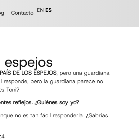
EN
ES
og
Contacto
s espejos
PAÍS DE LOS ESPEJOS
, pero una guardiana
Él responde, pero la guardiana parece no
es Toni?
ntes reflejos. ¿Quiénes soy yo?
nque no es tan fácil responderla. ¿Sabrías
24