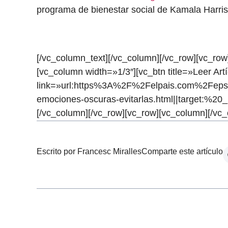
programa de bienestar social de Kamala Harr
[/vc_column_text][/vc_column][/vc_row][vc_row
[vc_column width=»1/3″][vc_btn title=»Leer Art
link=»url:https%3A%2F%2Felpais.com%2Feps
emociones-oscuras-evitarlas.html||target:%20_
[/vc_column][/vc_row][vc_row][vc_column][/vc_
Escrito por Francesc Miralles
Comparte este artículo