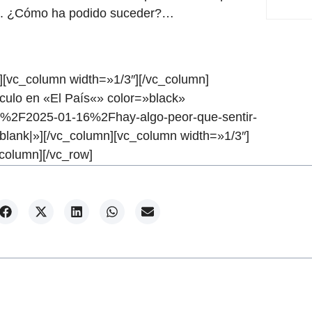
is. ¿Cómo ha podido suceder?…
][vc_column width=»1/3″][/vc_column]
ículo en «El País«» color=»black»
%2F2025-01-16%2Fhay-algo-peor-que-sentir-
blank|»][/vc_column][vc_column width=»1/3″]
column][/vc_row]