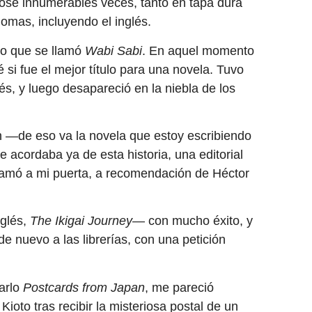
ose innumerables veces, tanto en tapa dura
iomas, incluyendo el inglés.
oto que se llamó
Wabi Sabi
. En aquel momento
si fue el mejor título para una novela. Tuvo
és, y luego desapareció en la niebla de los
n —de eso va la novela que estoy escribiendo
acordaba ya de esta historia, una editorial
lamó a mi puerta, a recomendación de Héctor
glés,
The Ikigai Journey
— con mucho éxito, y
e nuevo a las librerías, con una petición
arlo
Postcards from Japan
, me pareció
a Kioto tras recibir la misteriosa postal de un