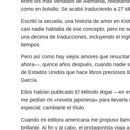
entre los más vendidos de Alemania, reeditánd
como en bolsillo. Se acabó traduciendo a 27 id
Escribí la secuela, una historia de amor en Ki
casi nadie hablaba de ese concepto, pero no sé 
una decena de traducciones, incluyendo el ingl
tiempos.
Pero así como hay viejos amores que resucita
ahora—, quince años después, cuando nadie se 
de Estados Unidos que hace libros preciosos l
García.
Ellos habían publicado
El Método Ikigai
—en in
me pedían mi «novela japonesa» para llevarla d
especial: cambiarle el título.
Cuando mi editora americana me propuso llam
brillante. Al fin y al cabo, el protagonista viaja 