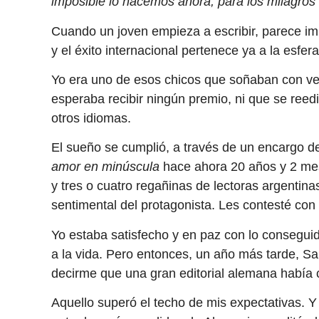
imposible lo hacemos ahora, para los milagro
Cuando un joven empieza a escribir, parece imp
y el éxito internacional pertenece ya a la esfer
Yo era uno de esos chicos que soñaban con ver
esperaba recibir ningún premio, ni que se reedi
otros idiomas.
El sueño se cumplió, a través de un encargo d
amor en minúscula
hace ahora 20 años y 2 mes
y tres o cuatro regañinas de lectoras argentin
sentimental del protagonista. Les contesté con 
Yo estaba satisfecho y en paz con lo consegu
a la vida. Pero entonces, un año más tarde, S
decirme que una gran editorial alemana había
Aquello superó el techo de mis expectativas. Y