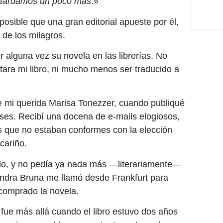
s tardamos un poco más
.»
osible que una gran editorial apueste por él,
a de los milagros.
 alguna vez su novela en las librerías. No
tara mi libro, ni mucho menos ser traducido a
e mi querida Marisa Tonezzer, cuando publiqué
es. Recibí una docena de e-mails elogiosos,
as que no estaban conformes con la elección
cariño.
ido, y no pedía ya nada más —literariamente—
andra Bruna me llamó desde Frankfurt para
 comprado la novela.
 fue más allá cuando el libro estuvo dos años