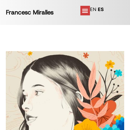
EN
ES
Francesc Miralles