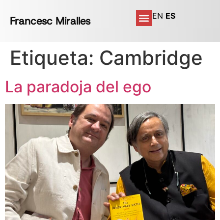
EN
ES
Francesc Miralles
Etiqueta:
Cambridge
La paradoja del ego