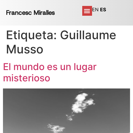
EN
ES
Francesc Miralles
Etiqueta:
Guillaume
Musso
El mundo es un lugar
misterioso