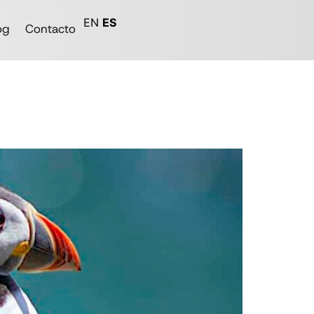
EN
ES
og
Contacto