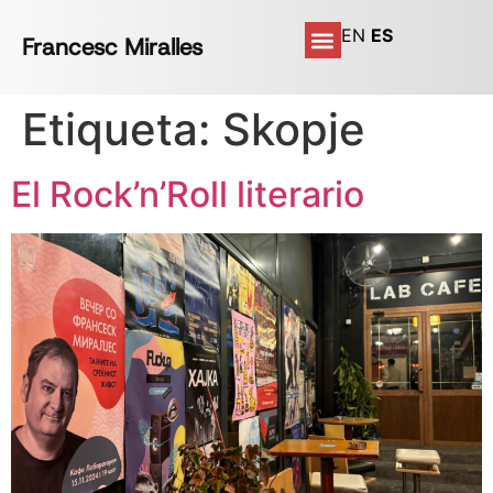
EN
ES
Francesc Miralles
Etiqueta:
Skopje
El Rock’n’Roll literario