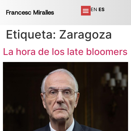
EN
ES
Francesc Miralles
Etiqueta:
Zaragoza
La hora de los late bloomers