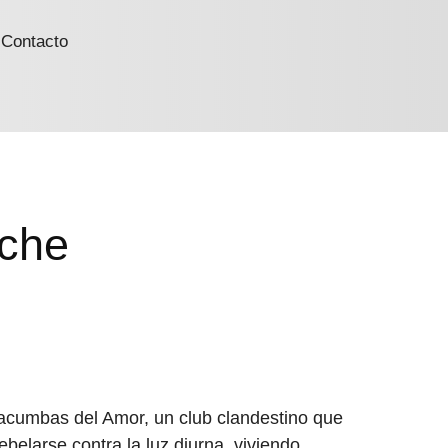
Contacto
oche
acumbas del Amor, un club clandestino que
belarse contra la luz diurna, viviendo