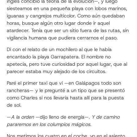
inglés concibió la teoría de la evolución—, y luego
siesteamos en una pequeña playa con lobos marinos,
iguanas y cangrejos multicolor. Como aún quedaban
horas, busque algún otro lugar donde ir aquel
atardecer. Tenía que ser un sitio fuera de las rutas, sin
vigilancia humana que pudiera cerrarnos el paso.
Di con el relato de un mochilero al que le había
encantado la playa Garrapatera. El nombre no
apetecía, pero tuve curiosidad por aquel lugar, que al
parecer estaba muy alejado de los circuitos.
Paré el primer taxi que vi —en Galápagos todo son
rancheras— y le pregunté a un tipo que se presentó
como Charles si nos llevaría hasta allí para la puesta
de sol.
—
A la orden
—dijo lleno de energía—.
Y de camino
pararemos en los columpios mágicos.
Nos metimos los cuatro en el coche, yo en el asiento